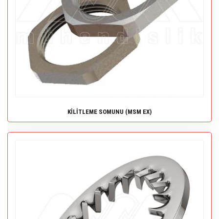
Ex-Proof Ikaz Sistemleri
Ex-Proof Zone 2 Led Floresan
Ex-Proof Klemens Kutulari
Ex-Proof Redüksiyon Ve Adaptörler
Zone 1 Ürünler
Ex-Proof Limit Switchler
Ex-Proof Zone 2 Projektörler
Ex-Proof Camli Kutular
Ex-Proof Dirsek
Zone 2 Ürünler
Ex-Proof Motor Koruma Şalteri
Ex-Proof Zone 2 Led Gömme Armatür
Ex-Proof Kapakli Panolar
Ex-Proof Kör Tapa
Ex-Proof Vinç Kumanda Üniteleri
Ex-Proof Tank Aydinlatma
Ex-Proof Kumanda Kutulari Aluminyum
Ex-Proof Nipel
Ex-Proof Telefon
Ex-Proof Seyyar Aydinlatma
Ex-Proof Kumanda Kutulari Polyester
Ex-Proof Manşon
Ex-Proof Cep Telefonu
Ex-Proof Kablo Çekme Kutulari
Ex-Proof Dedektörler
Ex-Proof Kombine Priz Paneli
Ex-Proof Motorlar
Ex-Proof Topraklama Cihazlari
Ex-Proof Fanlar
KİLİTLEME SOMUNU (MSM EX)
Ex-Proof Radyatör
Ex-Proof Ayak Pedali
Ex-Proof Şamandira