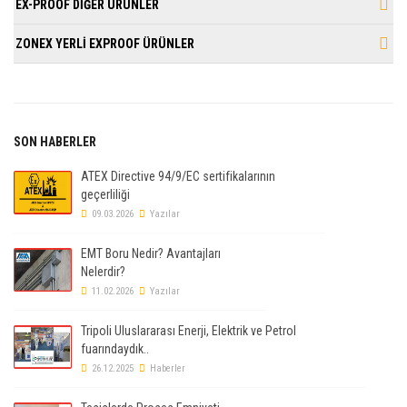
EX-PROOF DİĞER ÜRÜNLER
ZONEX YERLİ EXPROOF ÜRÜNLER
SON HABERLER
ATEX Directive 94/9/EC sertifikalarının
geçerliliği
09.03.2026
Yazılar
EMT Boru Nedir? Avantajları
Nelerdir?
11.02.2026
Yazılar
Tripoli Uluslararası Enerji, Elektrik ve Petrol
fuarındaydık..
26.12.2025
Haberler