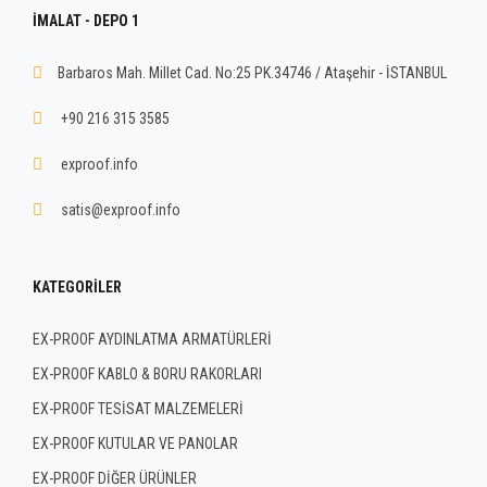
İMALAT - DEPO 1
Barbaros Mah. Millet Cad. No:25 PK.34746 / Ataşehir - İSTANBUL
+90 216 315 3585
exproof.info
satis@exproof.info
KATEGORILER
EX-PROOF AYDINLATMA ARMATÜRLERİ
EX-PROOF KABLO & BORU RAKORLARI
EX-PROOF TESİSAT MALZEMELERİ
EX-PROOF KUTULAR VE PANOLAR
EX-PROOF DİĞER ÜRÜNLER