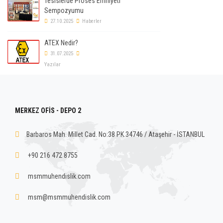
Tesislerde Proses Emniyeti
Sempozyumu
27.10.2025
Haberler
ATEX Nedir?
31.07.2025
Yazılar
MERKEZ OFİS - DEPO 2
Barbaros Mah. Millet Cad. No:38 PK.34746 / Ataşehir - İSTANBUL
+90 216 472 8755
msmmuhendislik.com
msm@msmmuhendislik.com