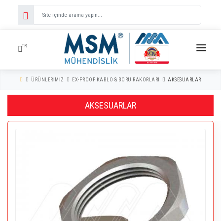
TR
ANA SAYFA
ÜRÜNLERIMIZ
EX-PROOF KABLO & BORU RAKORLARI
AKSESUARLAR
ÜRÜNLERIMIZ
AKSESUARLAR
MARKALARIMIZ
KURUMSAL
Ex-Proof Floresan Armatürler
Ex-Proof Led Floresan Armatürler
İLETIŞIM
Ex-Proof Zirhsiz Tip Kablo Rakor Ve Aks.
Ex-Proof Şerit Led Armatürler
Ex-Proof Zirhli Tip Kablo Rakor Ve Aks.
HABERLER
Ex-Proof Projektörler
Emt Dişsiz Galvaniz Borular
Ex-Proof Spiral-Düz Boru Rakoru
Ex-Proof Led Projektörler
YAZILAR
Imc Dişli Manşonlu Galvaniz Borular
Ex-Proof Galvaniz Boru Rakorlari
Ex-Proof Glop Aydinlatma
Ex-Proof Anahtarlar
Rsc Dişli Manşonlu Galvaniz Borular
Ex-Proof Polyamid Kablo Rakorlari
Ex-Proof Acil Durum Aydinlatma
Ex-Proof Gub Tipi Buatlar
Ex-Proof Spiral Hortumlar
Aksesuarlar
Ex-Proof Fiş-Prizler
Ex-Proof Zone 2 Floresan
Ex-Proof Irtibat Kutulari
Ex-Proof Durdurucu Ve Dondurucular