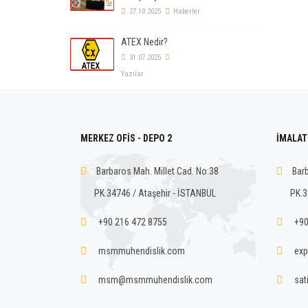
27.10.2025
Haberler
ATEX Nedir?
31.07.2025
Yazılar
MERKEZ OFİS - DEPO 2
İMALAT 
Barbaros Mah. Millet Cad. No:38
Barb
PK.34746 / Ataşehir - İSTANBUL
PK.3
+90 216 472 8755
+90
msmmuhendislik.com
exp
msm@msmmuhendislik.com
sat