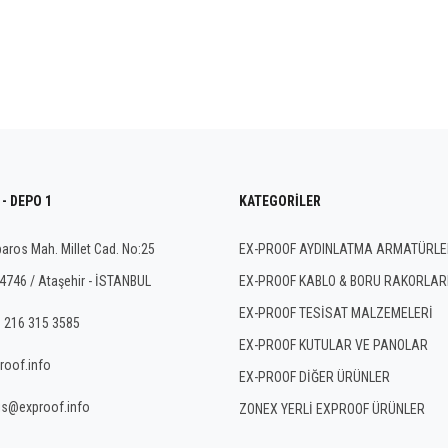
- DEPO 1
KATEGORILER
aros Mah. Millet Cad. No:25
EX-PROOF AYDINLATMA ARMATÜRLE
4746 / Ataşehir - İSTANBUL
EX-PROOF KABLO & BORU RAKORLAR
EX-PROOF TESİSAT MALZEMELERİ
 216 315 3585
EX-PROOF KUTULAR VE PANOLAR
roof.info
EX-PROOF DİĞER ÜRÜNLER
is@exproof.info
ZONEX YERLİ EXPROOF ÜRÜNLER