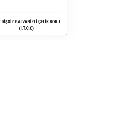
 DİŞSİZ GALVANİZLİ ÇELİK BORU
(I.T.C.C)