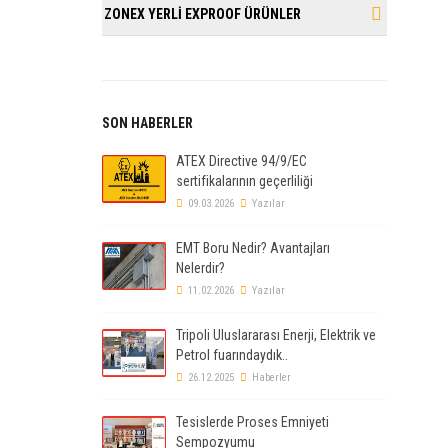
ZONEX YERLİ EXPROOF ÜRÜNLER
SON HABERLER
ATEX Directive 94/9/EC
sertifikalarının geçerliliği
09.03.2026
Yazılar
EMT Boru Nedir? Avantajları
Nelerdir?
11.02.2026
Yazılar
Tripoli Uluslararası Enerji, Elektrik ve
Petrol fuarındaydık..
26.12.2025
Haberler
Tesislerde Proses Emniyeti
Sempozyumu