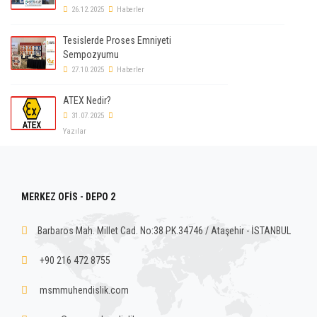
26.12.2025
Haberler
Tesislerde Proses Emniyeti
Sempozyumu
27.10.2025
Haberler
ATEX Nedir?
31.07.2025
Yazılar
MERKEZ OFİS - DEPO 2
Barbaros Mah. Millet Cad. No:38 PK.34746 / Ataşehir - İSTANBUL
+90 216 472 8755
msmmuhendislik.com