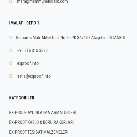
msm@msmmuhendislik.com
İMALAT - DEPO 1
Barbaros Mah. Millet Cad. No:25 PK.34746 / Ataşehir - İSTANBUL
+90 216 315 3585
exproof.info
satis@exproof.info
KATEGORILER
EX-PROOF AYDINLATMA ARMATÜRLERİ
EX-PROOF KABLO & BORU RAKORLARI
EX-PROOF TESİSAT MALZEMELERİ