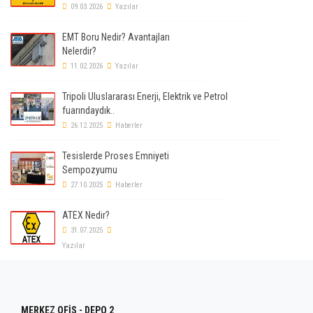
09.03.2026
Yazılar
EMT Boru Nedir? Avantajları
Nelerdir?
11.02.2026
Yazılar
Tripoli Uluslararası Enerji, Elektrik ve Petrol
fuarındaydık..
26.12.2025
Haberler
Tesislerde Proses Emniyeti
Sempozyumu
27.10.2025
Haberler
ATEX Nedir?
31.07.2025
Yazılar
MERKEZ OFİS - DEPO 2