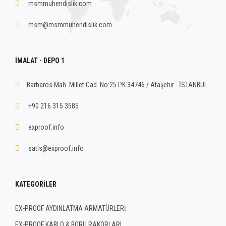
msmmuhendislik.com
msm@msmmuhendislik.com
İMALAT - DEPO 1
Barbaros Mah. Millet Cad. No:25 PK.34746 / Ataşehir - İSTANBUL
+90 216 315 3585
exproof.info
satis@exproof.info
KATEGORILER
EX-PROOF AYDINLATMA ARMATÜRLERİ
EX-PROOF KABLO & BORU RAKORLARI