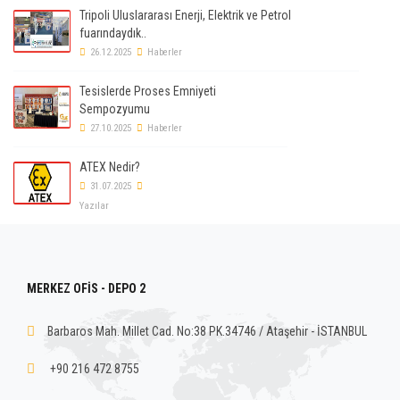
Tripoli Uluslararası Enerji, Elektrik ve Petrol
fuarındaydık..
26.12.2025
Haberler
Tesislerde Proses Emniyeti
Sempozyumu
27.10.2025
Haberler
ATEX Nedir?
31.07.2025
Yazılar
MERKEZ OFİS - DEPO 2
Barbaros Mah. Millet Cad. No:38 PK.34746 / Ataşehir - İSTANBUL
+90 216 472 8755