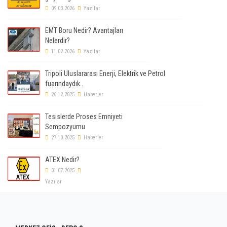
09.03.2026
Yazılar
EMT Boru Nedir? Avantajları
Nelerdir?
11.02.2026
Yazılar
Tripoli Uluslararası Enerji, Elektrik ve Petrol
fuarındaydık..
26.12.2025
Haberler
Tesislerde Proses Emniyeti
Sempozyumu
27.10.2025
Haberler
ATEX Nedir?
31.07.2025
Yazılar