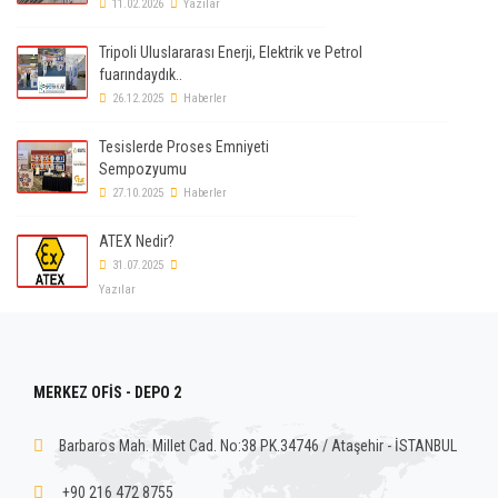
11.02.2026
Yazılar
Tripoli Uluslararası Enerji, Elektrik ve Petrol
fuarındaydık..
26.12.2025
Haberler
Tesislerde Proses Emniyeti
Sempozyumu
27.10.2025
Haberler
ATEX Nedir?
31.07.2025
Yazılar
MERKEZ OFİS - DEPO 2
Barbaros Mah. Millet Cad. No:38 PK.34746 / Ataşehir - İSTANBUL
+90 216 472 8755