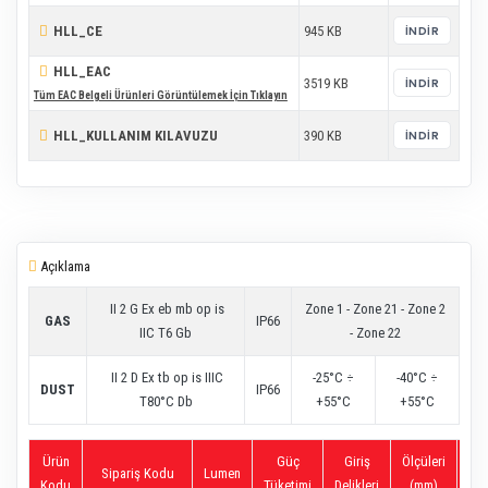
HLL_CE
945 KB
İNDIR
HLL_EAC
3519 KB
İNDIR
Tüm EAC Belgeli Ürünleri Görüntülemek İçin Tıklayın
HLL_KULLANIM KILAVUZU
390 KB
İNDIR
Açıklama
II 2 G Ex eb mb op is
Zone 1 - Zone 21 - Zone 2
GAS
IP66
IIC T6 Gb
- Zone 22
II 2 D Ex tb op is IIIC
-25°C ÷
-40°C ÷
DUST
IP66
T80°C Db
+55°C
+55°C
Ürün
Güç
Giriş
Ölçüleri
B.A
Sipariş Kodu
Lumen
Kodu
Tüketimi
Delikleri
(mm)
(