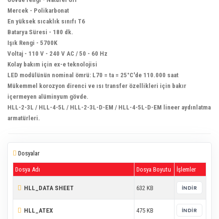
Mercek - Polikarbonat
En yüksek sıcaklık sınıfı T6
Batarya Süresi - 180 dk.
Işık Rengi - 5700K
Voltaj - 110 V - 240 V AC / 50 - 60 Hz
Kolay bakım için ex-e teknolojisi
LED modülünün nominal ömrü: L70 = ta = 25°C'de 110.000 saat
Mükemmel korozyon direnci ve ısı transfer özellikleri için bakır
içermeyen alüminyum gövde.
HLL-2-3L / HLL-4-5L / HLL-2-3L-D-EM / HLL-4-5L-D-EM lineer aydınlatma
armatürleri.
Dosyalar
Dosya Adı
Dosya Boyutu
İşlemler
HLL_DATA SHEET
632 KB
İNDIR
HLL_ATEX
475 KB
İNDIR