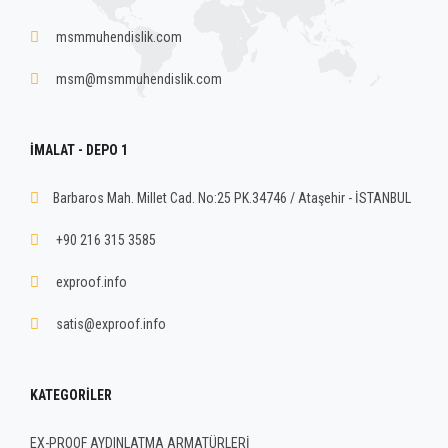
msmmuhendislik.com
msm@msmmuhendislik.com
İMALAT - DEPO 1
Barbaros Mah. Millet Cad. No:25 PK.34746 / Ataşehir - İSTANBUL
+90 216 315 3585
exproof.info
satis@exproof.info
KATEGORILER
EX-PROOF AYDINLATMA ARMATÜRLERİ